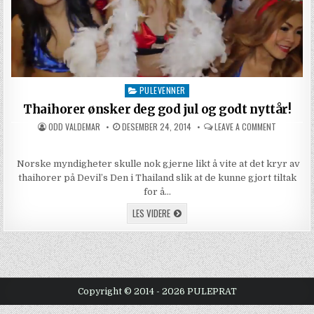
PULEVENNER
Posted in
Thaihorer ønsker deg god jul og godt nyttår!
AUTHOR:
PUBLISHED DATE:
ON THAIHO
ODD VALDEMAR
DESEMBER 24, 2014
LEAVE A COMMENT
Norske myndigheter skulle nok gjerne likt å vite at det kryr av
thaihorer på Devil’s Den i Thailand slik at de kunne gjort tiltak
for å…
THAIHORER ØNSKER DEG GOD JUL OG GOD
LES VIDERE
Copyright © 2014 - 2026 PULEPRAT