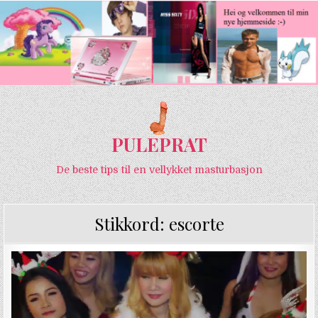
PULEPRAT
De beste tips til en vellykket masturbasjon
Stikkord:
escorte