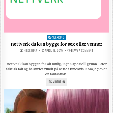
SJEKKING
Posted in
nettverk du kan bygge for sex eller venner
AUTHOR:
PUBLISHED DATE:
ON NETTVERK DU
HILDE NINA
APRIL 19, 2015
LEAVE A COMMENT
nettverk kan bygges for alt mulig, ingen spesielll grunn. Etter
faktisk talt og ha surfet rundt på nette i timesvis. Kom jeg over
en fantastisk…
NETTVERK DU KAN BYGGE FOR SEX ELLER 
LES VIDERE