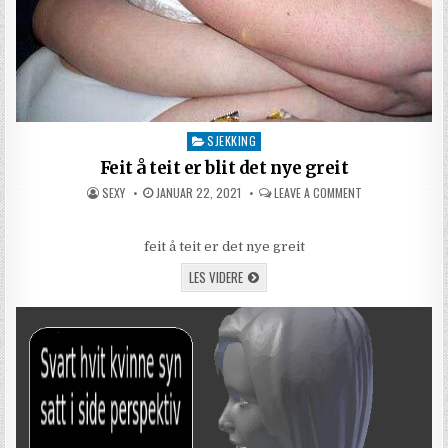
SJEKKING
Posted in
Feit å teit er blit det nye greit
AUTHOR:
PUBLISHED DATE:
ON FEIT Å TEIT E
SEXY
JANUAR 22, 2021
LEAVE A COMMENT
feit å teit er det nye greit
FEIT Å TEIT ER BLIT DET NYE GREIT
LES VIDERE