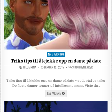
SJEKKING
Posted in
Triks tips til å kjekke opp en dame på date
AUTHOR:
PUBLISHED DATE:
TIL TRIKS TIPS
HILDE NINA
JANUAR 15, 2015
3 KOMMENTARER
Triks tips til å kjekke opp en dame på date + gode råd og triks .
De fleste damer tenner på intelligente menn. Viste du…
TRIKS TIPS TIL Å KJEKKE OPP EN DAME PÅ
LES VIDERE