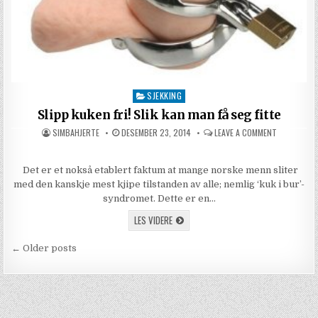
SJEKKING
Posted in
Slipp kuken fri! Slik kan man få seg fitte
AUTHOR:
PUBLISHED DATE:
ON SLIPP KU
SIMBAHJERTE
DESEMBER 23, 2014
LEAVE A COMMENT
Det er et nokså etablert faktum at mange norske menn sliter
med den kanskje mest kjipe tilstanden av alle; nemlig ‘kuk i bur’-
syndromet. Dette er en…
SLIPP KUKEN FRI! SLIK KAN MAN FÅ SEG F
LES VIDERE
Innleggnavigasjon
← Older posts