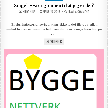
Singel, Hva er grunnen til at jeg er det?
AUTHOR:
PUBLISHED DATE:
ON SINGEL, HVA
HILDE NINA
MARS 15, 2016
LEAVE A COMMENT
Er du i kategorien evig ungkar, ikke ta det ille opp, alle i
runkeklubben er i samme båt. men du lurer kansje hvorfor, jeg
er…
SINGEL, HVA ER GRUNNEN TIL AT JEG ER D
LES VIDERE