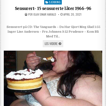
SJEKKING
Posted in
Sensurert- 15 sensurerte låter 1966-96
AUTHOR:
PUBLISHED DATE:
PER OLAV EINAR HARALD
APRIL 20, 2021
Sensurert på CD: The Vanguards – Du Har Gjort Meg Glad 1:55
Inger Lise Andersen – Fru Johnsen 3:12 Prudence – Kom Bli
Med Til…
SENSURERT- 15 SENSURERTE LÅTER 1966
LES VIDERE