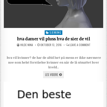
SJEKKING
Posted in
hva damer vil pluss hva de sier de vil
AUTHOR:
PUBLISHED DATE:
ON HVA DAMER 
HILDE NINA
OKTOBER 13, 2016
LEAVE A COMMENT
hva vil kvinner? de har de altid lurt på menn er ikke nærmere
noe som helst forståelse kvinner en når de lå utmattet hver
kveld…
HVA DAMER VIL PLUSS HVA DE SIER DE VIL
LES VIDERE