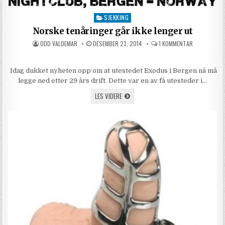
SJEKKING
Posted in
Norske tenåringer går ikke lenger ut
AUTHOR:
PUBLISHED DATE:
TIL NORSKE 
ODD VALDEMAR
DESEMBER 23, 2014
1 KOMMENTAR
Idag dukket nyheten opp om at utestedet Exodus i Bergen nå må
legge ned etter 29 års drift. Dette var en av få utesteder i…
NORSKE TENÅRINGER GÅR IKKE LENGER U
LES VIDERE