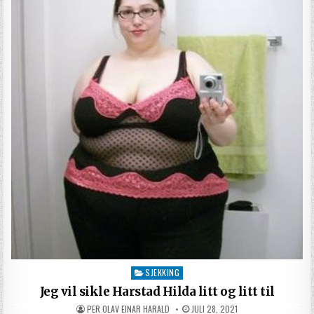
SJEKKING
Posted in
Jeg vil sikle Harstad Hilda litt og litt til
AUTHOR:
PUBLISHED DATE:
PER OLAV EINAR HARALD
JULI 28, 2021