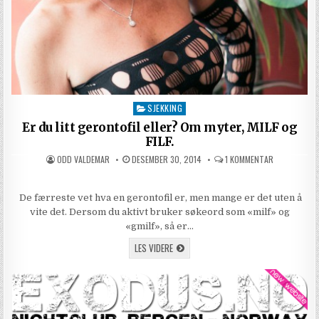
SJEKKING
Posted in
Er du litt gerontofil eller? Om myter, MILF og
FILF.
AUTHOR:
PUBLISHED DATE:
TIL ER DU LI
ODD VALDEMAR
DESEMBER 30, 2014
1 KOMMENTAR
De færreste vet hva en gerontofil er, men mange er det uten å
vite det. Dersom du aktivt bruker søkeord som «milf» og
«gmilf», så er…
ER DU LITT GERONTOFIL ELLER? OM MYTER,
LES VIDERE