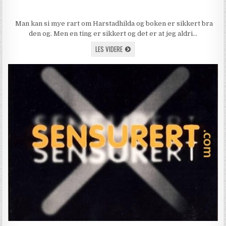
Man kan si mye rart om Harstadhilda og boken er sikkert bra
den og. Men en ting er sikkert og det er at jeg aldri…
JEG VIL SIKLE HARSTAD HILDA LITT OG LIT
LES VIDERE