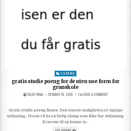
SJEKKING
Posted in
gratis studie poeng for de uten noe form for
grunskole
AUTHOR:
PUBLISHED DATE:
ON GRATIS STU
HILDE NINA
MARS 16, 2016
LEAVE A COMMENT
Gratis studie poeng finnes. Den eneste muligheten er inginør
utdanning. Hvem vil ha en fattig slamp som ikke har utdanning.
Kravene til og kunne ta…
GRATIS STUDIE POENG FOR DE UTEN NOE
LES VIDERE