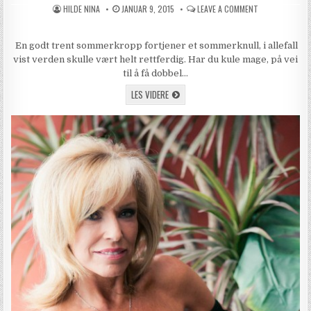
AUTHOR:
PUBLISHED DATE:
ON EN GODT T
HILDE NINA
JANUAR 9, 2015
LEAVE A COMMENT
En godt trent sommerkropp fortjener et sommerknull, i allefall
vist verden skulle vært helt rettferdig. Har du kule mage, på vei
til å få dobbel…
EN GODT TRENT SOMMERKROPP FORTJEN
LES VIDERE