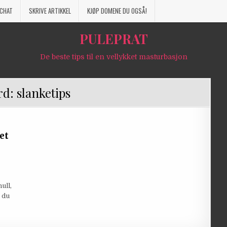
CHAT
SKRIVE ARTIKKEL
KJØP DOMENE DU OGSÅ!
PULEPRAT
De beste tips til en vellykket masturbasjon
rd:
slanketips
et
 EN GODT TRENT SOMMERKROPP FORTJENER ET SOMMERKNULL
ull,
r du
OPP FORTJENER ET SOMMERKNULL