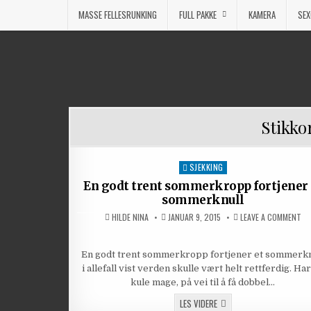
MASSE FELLESRUNKING
FULL PAKKE
KAMERA
SEX
Stikko
SJEKKING
Posted in
En godt trent sommerkropp fortjener 
sommerknull
AUTHOR:
PUBLISHED DATE:
ON
HILDE NINA
JANUAR 9, 2015
LEAVE A COMMENT
En godt trent sommerkropp fortjener et sommerkn
i allefall vist verden skulle vært helt rettferdig. Ha
kule mage, på vei til å få dobbel…
EN GODT TRENT SOMMERKR
LES VIDERE