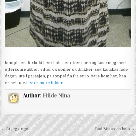
komplisert forhold her i holt, ser etter noen og kose meg med,
ettersom gubben. sitter og spiller og drikker seg kanakas hele
dagen ute i garasjen, pa soppel fin fra euro. bare kom her, han
er helt ute.
her er mere bilder
Author:
Hilde Nina
Innleggsnavigasjon
← At jeg er gal
Bad Mistress halo →