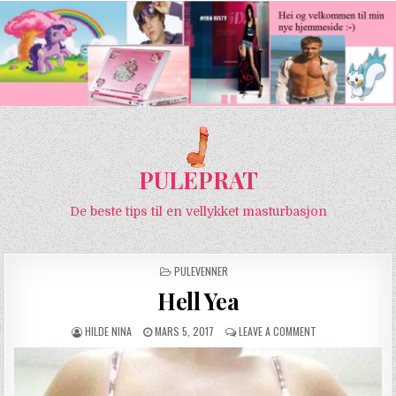
PULEPRAT
De beste tips til en vellykket masturbasjon
POSTED IN
PULEVENNER
Hell Yea
AUTHOR:
PUBLISHED DATE:
ON HELL YEA
HILDE NINA
MARS 5, 2017
LEAVE A COMMENT