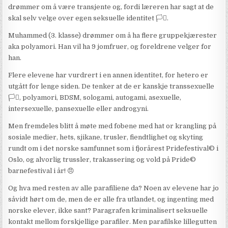
drømmer om å være transjente og, fordi læreren har sagt at de
skal selv velge over egen seksuelle identitet 🏳️‍⚧️.
Muhammed (3. klasse) drømmer om å ha flere gruppekjærester
aka polyamori. Han vil ha 9 jomfruer, og foreldrene velger for
han.
Flere elevene har vurdrert i en annen identitet, for hetero er
utgått for lenge siden. De tenker at de er kanskje transsexuelle
🏳️‍⚧️, polyamori, BDSM, sologami, autogami, asexuelle,
intersexuelle, pansexuelle eller androgyni.
Men fremdeles blitt å møte med fobene med hat or krangling på
sosiale medier, hets, sjikane, trusler, fiendtlighet og skyting
rundt om i det norske samfunnet som i fjorårest Pridefestival©️ i
Oslo, og alvorlig trussler, trakassering og vold på Pride©️
barnefestival i år! 😠
Og hva med resten av alle parafiliene da? Noen av elevene har jo
såvidt hørt om de, men de er alle fra utlandet, og ingenting med
norske elever, ikke sant? Paragrafen kriminalisert seksuelle
kontakt mellom forskjellige parafiler. Men parafilske lillegutten