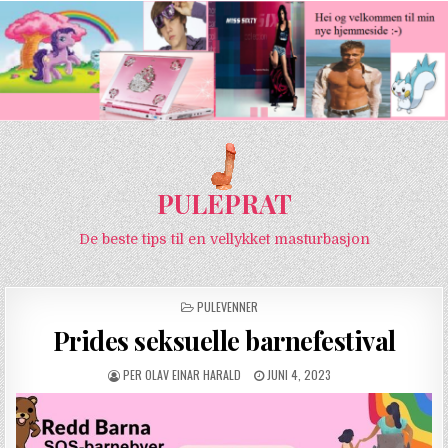
PULEPRAT
De beste tips til en vellykket masturbasjon
POSTED IN
PULEVENNER
Prides seksuelle barnefestival
AUTHOR:
PUBLISHED DATE:
PER OLAV EINAR HARALD
JUNI 4, 2023