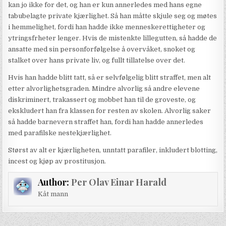
kan jo ikke for det, og han er kun annerledes med hans egne
tabubelagte private kjærlighet. Så han måtte skjule seg og møtes
i hemmelighet, fordi han hadde ikke menneskerettigheter og
ytringsfrheter lenger. Hvis de mistenkte lillegutten, så hadde de
ansatte med sin personforfølgelse å overvåket, snoket og
stalket over hans private liv, og fullt tillatelse over det.
Hvis han hadde blitt tatt, så er selvfølgelig blitt straffet, men alt
etter alvorlighetsgraden. Mindre alvorlig så andre elevene
diskriminert, trakassert og mobbet han til de groveste, og
ekskludert han fra klassen for resten av skolen. Alvorlig saker
så hadde barnevern straffet han, fordi han hadde annerledes
med parafilske nestekjærlighet.
Størst av alt er kjærligheten, unntatt parafiler, inkludert blotting,
incest og kjøp av prostitusjon.
Author:
Per Olav Einar Harald
Kåt mann