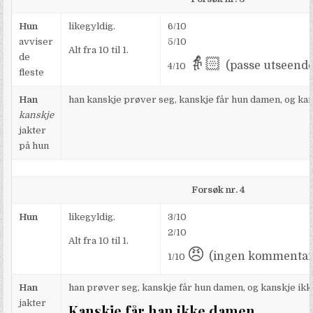
Hun
likegyldig.
6/10
avviser
5/10
Alt fra 10 til 1.
de
👵🏻
(passe utseende
4/10
fleste
Han
han kanskje prøver seg, kanskje får hun damen, og ka
kanskje
jakter
på hun
Forsøk nr. 4
Hun
likegyldig.
3/10
2/10
Alt fra 10 til 1.
😠
(ingen kommentar
1/10
Han
han prøver seg, kanskje får hun damen, og kanskje ikk
jakter
Kanskje får han ikke damen