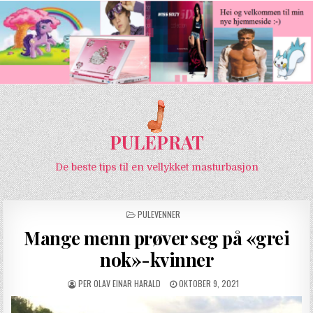
PULEPRAT
De beste tips til en vellykket masturbasjon
POSTED IN
PULEVENNER
Mange menn prøver seg på «grei
nok»-kvinner
AUTHOR:
PUBLISHED DATE:
PER OLAV EINAR HARALD
OKTOBER 9, 2021