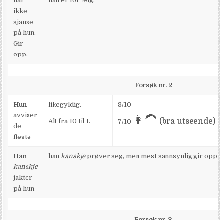
har
han er for feig.
ikke
sjanse
på hun.
Gir
opp.
Forsøk nr. 2
Hun
likegyldig.
8/10
avviser
👩‍🦱
(bra utseende)
Alt fra 10 til 1.
7/10
de
fleste
Han
han
kanskje
prøver seg, men mest sannsynlig gir opp ti
kanskje
jakter
på hun
Forsøk nr. 3