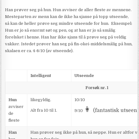
Han prøver seg på hun. Hun avviser de aller fleste av mennene.
Mesteparten av menn kan de ikke ha sjanse på topp utseende,
så kan de heller prøve seg mindre utseende for hun. Eksempel:
Hun er jo så enormt søt og pen, og at han er jo så smålig
forelsket i henne. Han har ikke sjans til å prøve seg på veldig
vakker. Istedet prøver han seg på fin-okei-middelsmålig på hun,
skalaen er ca. 4-6/10 (av utseende).
Intelligent
Utseende
Forsøk nr. 1
Hun
likegyldig.
10/10
avviser
👩
(fantastisk utseen
Alt fra 10 til 1.
9/10
de
fleste
Han
Han prøver seg ikke på hun, så neppe. Hun er altfor va