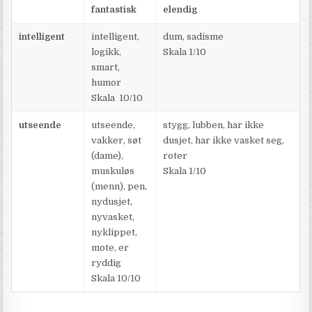
fantastisk
elendig
intelligent
intelligent,
dum, sadisme
logikk,
Skala 1/10
smart,
humor
Skala 10/10
utseende
utseende,
stygg, lubben, har ikke
vakker, søt
dusjet, har ikke vasket seg,
(dame),
roter
muskuløs
Skala 1/10
(menn), pen,
nydusjet,
nyvasket,
nyklippet,
mote, er
ryddig
Skala 10/10