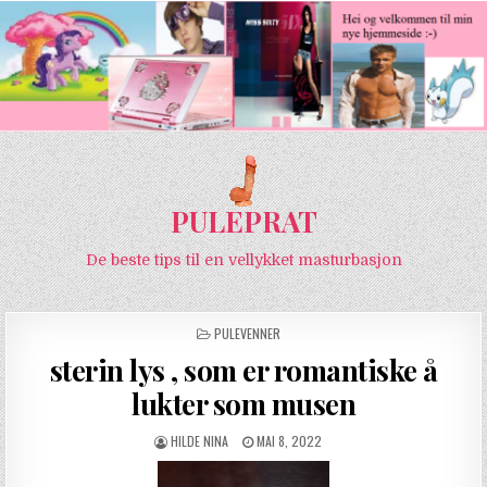
PULEPRAT
De beste tips til en vellykket masturbasjon
POSTED IN
PULEVENNER
sterin lys , som er romantiske å
lukter som musen
AUTHOR:
PUBLISHED DATE:
HILDE NINA
MAI 8, 2022