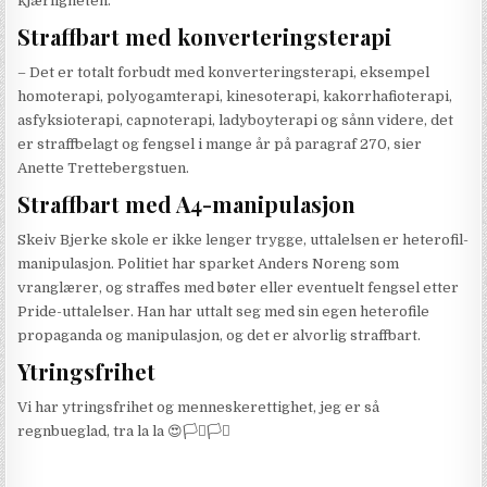
kjærligheten.
Straffbart med konverteringsterapi
– Det er totalt forbudt med konverteringsterapi, eksempel
homoterapi, polyogamterapi,
kinesoterapi,
kakorrhafioterapi
,
asfyksioterapi,
capnoterapi, ladyboyterapi og sånn videre, det
er straffbelagt og fengsel i mange år på paragraf 270, sier
Anette Trettebergstuen.
Straffbart med A4-
manipulasjon
Skeiv Bjerke skole er ikke lenger trygge, uttalelsen er heterofil-
manipulasjon. Politiet har sparket Anders Noreng som
vranglærer, og straffes med bøter eller eventuelt fengsel etter
Pride-
uttalelser. Han har uttalt seg med sin egen heterofile
propaganda og manipulasjon, og det er alvorlig straffbart.
Ytringsfrihet
Vi har ytringsfrihet og menneskerettighet, jeg er så
regnbueglad, tra la la 😍🏳️‍⚧️🏳️‍⚧️