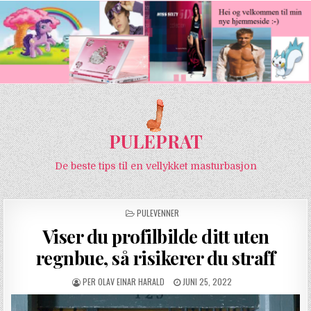
PULEPRAT
De beste tips til en vellykket masturbasjon
POSTED IN
PULEVENNER
Viser du profilbilde ditt uten
regnbue, så risikerer du straff
AUTHOR:
PUBLISHED DATE:
PER OLAV EINAR HARALD
JUNI 25, 2022