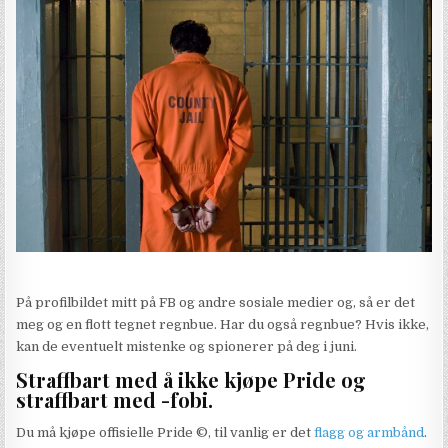
På profilbildet mitt på FB og andre sosiale medier og, så er det
meg og en flott tegnet regnbue. Har du også regnbue? Hvis ikke,
kan de eventuelt mistenke og spionerer på deg i juni.
Straffbart med å ikke kjøpe Pride og
straffbart med -fobi.
Du må kjøpe offisielle Pride ©️, til vanlig er det
flagg og armbånd
.