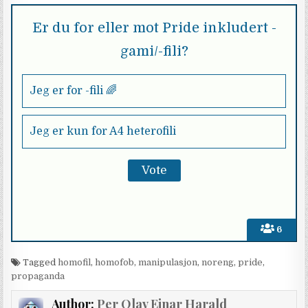
Er du for eller mot Pride inkludert -
gami/-fili?
Jeg er for -fili 🌈
Jeg er kun for A4 heterofili
6
Tagged
homofil
,
homofob
,
manipulasjon
,
noreng
,
pride
,
propaganda
Author:
Per Olav Einar Harald