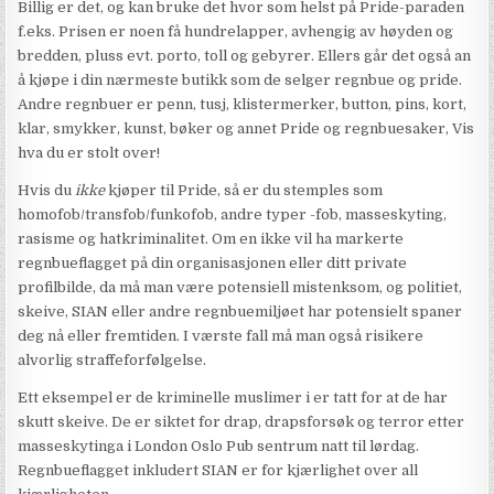
Billig er det, og kan bruke det hvor som helst på Pride-paraden
f.eks. Prisen er noen få hundrelapper, avhengig av høyden og
bredden, pluss evt. porto, toll og gebyrer. Ellers går det også an
å kjøpe i din nærmeste butikk som de selger regnbue og pride.
Andre regnbuer er penn, tusj, klistermerker, button, pins, kort,
klar, smykker, kunst, bøker og annet Pride og regnbuesaker, Vis
hva du er stolt over!
Hvis du
ikke
kjøper til Pride, så er du stemples som
homofob/transfob/funkofob, andre typer -fob, masseskyting,
rasisme og hatkriminalitet. Om en ikke vil ha markerte
regnbueflagget på din organisasjonen eller ditt private
profilbilde, da må man være potensiell mistenksom, og politiet,
skeive, SIAN eller andre regnbuemiljøet har potensielt spaner
deg nå eller fremtiden. I værste fall må man også risikere
alvorlig straffeforfølgelse.
Ett eksempel er de kriminelle muslimer i er tatt for at de har
skutt skeive. De er siktet for drap, drapsforsøk og terror etter
masseskytinga i London Oslo Pub sentrum natt til lørdag.
Regnbueflagget inkludert SIAN er for kjærlighet over all